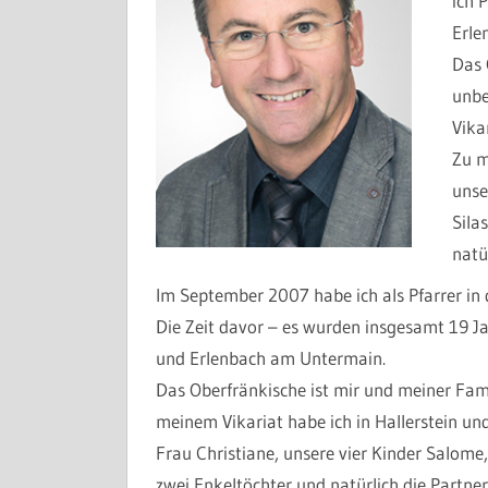
ich 
Erle
Das 
unbe
Vika
Zu m
unse
Sila
natü
Im September 2007 habe ich als Pfarrer in
Die Zeit davor – es wurden insgesamt 19 J
und Erlenbach am Untermain.
Das Oberfränkische ist mir und meiner Fam
meinem Vikariat habe ich in Hallerstein un
Frau Christiane, unsere vier Kinder Salome
zwei Enkeltöchter und natürlich die Partner