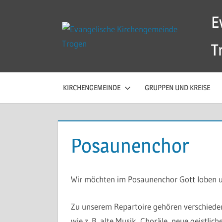
Zum
E
Inhalt
springen
T
KIRCHENGEMEINDE
GRUPPEN UND KREISE
Posaunenchor
Wir möchten im Posaunenchor Gott loben u
Zu unserem Repartoire gehören verschiedene
wie z. B. alte Musik, Choräle, neue geistlich