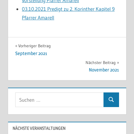
Vorstellung Pfarrer Amarell
03.10.2021 Predigt zu 2. Korinther Kapitel 9
Pfarrer Amarell
PREDIGTEN
Beitragsnavigation
Vorheriger Beitrag
ONLINE
September 2021
Nächster Beitrag
November 2021
Suchen
Suchen
nach:
NÄCHSTE VERANSTALTUNGEN