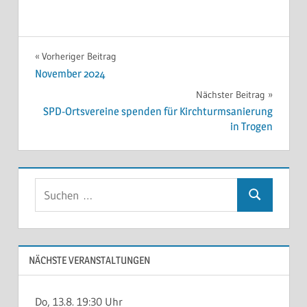
PREDIGTEN
Beitragsnavigation
Vorheriger Beitrag
ONLINE
November 2024
Nächster Beitrag
SPD-Ortsvereine spenden für Kirchturmsanierung
in Trogen
Suchen
Suchen
nach:
NÄCHSTE VERANSTALTUNGEN
Do, 13.8. 19:30 Uhr