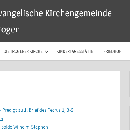
vangelische Kirchengemeinde
rogen
DIE TROGENER KIRCHE
KINDERTAGESSTÄTTE
FRIEDHOF
redigt zu 1. Brief des Petrus 1, 3-9
er
 Isolde Wilhelm-Stephen