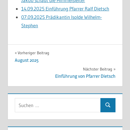
Jakob schaut die Himmelsleiter
14.09.2025 Einführung Pfarrer Ralf Dietsch
07.09.2025 Prädikantin Isolde Wilhelm-
Stephen
ALLGEMEIN
Beitragsnavigation
Vorheriger Beitrag
August 2025
PREDIGTEN
ONLINE
Nächster Beitrag
Einführung von Pfarrer Dietsch
Suchen
Suchen
nach: