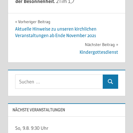
der Besonnenheit.
2Tim 1,7
ERSTER
Beitragsnavigation
Vorheriger Beitrag
BEITRAG
Aktuelle Hinweise zu unseren kirchlichen
DER
Veranstaltungen ab Ende November 2021
STARTSEITE
Nächster Beitrag
Kindergottesdienst
Suchen
Suchen
nach:
NÄCHSTE VERANSTALTUNGEN
So, 9.8. 9:30 Uhr