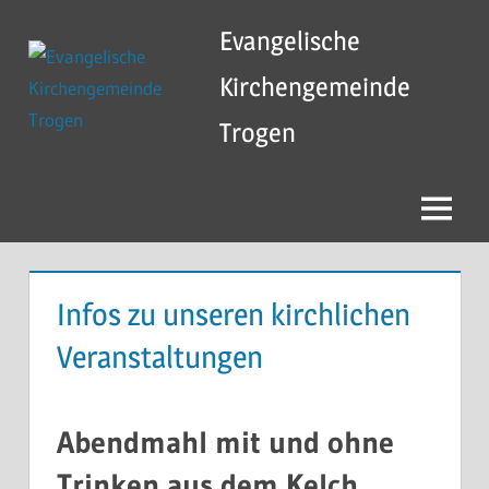
Zum
Evangelische
Inhalt
springen
Kirchengemeinde
Trogen
Menü
Infos zu unseren kirchlichen
Veranstaltungen
Abendmahl mit und ohne
Trinken aus dem Kelch